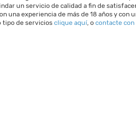
ndar un servicio de calidad a fin de satisface
on una experiencia de más de 18 años y con u
 tipo de servicios
clique aquí
, o
contacte con
Últimos Trabajos
ajos y hágase una idea de como quedará su e
Ver algunos de nuestros trabajos