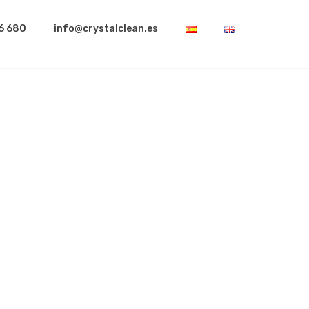
76 680
info@crystalclean.es