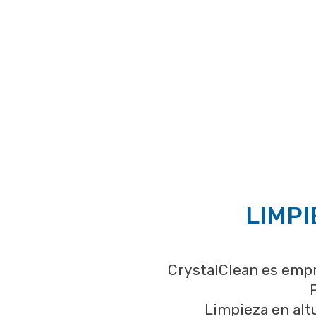
LIMPI
CrystalClean es empre
Limpieza en alt